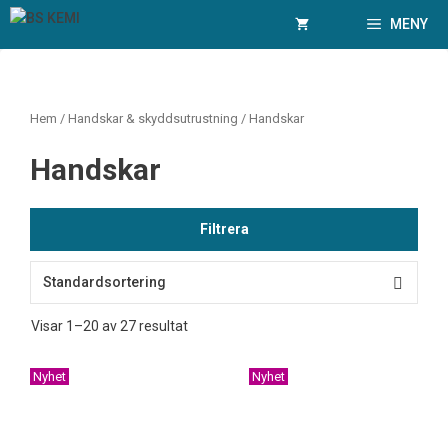
Hoppa
MENY
till
innehåll
Hem
/
Handskar & skyddsutrustning
/ Handskar
Handskar
Filtrera
Visar 1–20 av 27 resultat
Nyhet
Nyhet