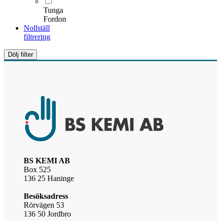
Tunga
Fordon
Nollställ
filtrering
Dölj filter
BS KEMI AB
Box 525
136 25 Haninge
Besöksadress
Rörvägen 53
136 50 Jordbro