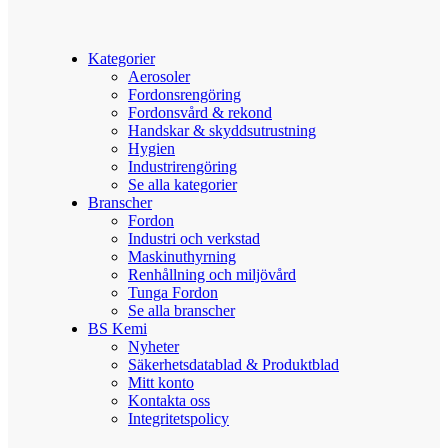
Kategorier
Aerosoler
Fordonsrengöring
Fordonsvård & rekond
Handskar & skyddsutrustning
Hygien
Industrirengöring
Se alla kategorier
Branscher
Fordon
Industri och verkstad
Maskinuthyrning
Renhållning och miljövård
Tunga Fordon
Se alla branscher
BS Kemi
Nyheter
Säkerhetsdatablad & Produktblad
Mitt konto
Kontakta oss
Integritetspolicy