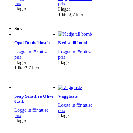
pris
pris
I lager
I lager
1 liter
2,7 liter
Sök
Opal Dubbeldusch
Kedja till bomb
Logga in för att se
Logga in för att se
pris
pris
I lager
I lager
1 liter
2,7 liter
Soap Sensitive Olive
Väggfäste
0,5 L
Logga in för att se
Logga in för att se
pris
pris
I lager
I lager