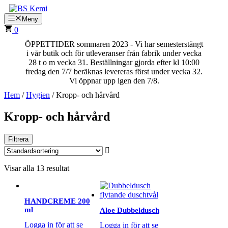
Hoppa
till
Meny
innehåll
0
ÖPPETTIDER sommaren 2023 - Vi har semesterstängt
i vår butik och för utleveranser från fabrik under vecka
28 t o m vecka 31. Beställningar gjorda efter kl 10:00
fredag den 7/7 beräknas levereras först under vecka 32.
Vi öppnar upp igen den 7/8.
Hem
/
Hygien
/ Kropp- och hårvård
Kropp- och hårvård
Filtrera
Visar alla 13 resultat
HANDCREME 200
ml
Aloe Dubbeldusch
Logga in för att se
Logga in för att se