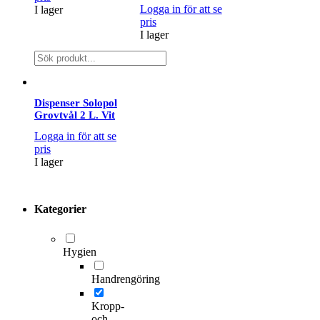
Logga in för att se
I lager
pris
I lager
Dispenser Solopol
Grovtvål 2 L. Vit
Logga in för att se
pris
I lager
Kategorier
Hygien
Handrengöring
Kropp-
och