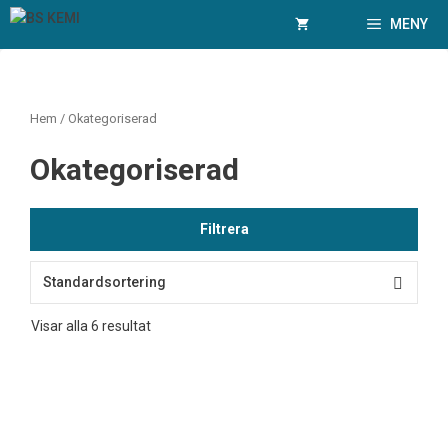
Hoppa
MENY
till
innehåll
Hem
/ Okategoriserad
Okategoriserad
Filtrera
Visar alla 6 resultat