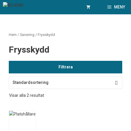
Hoppa
MENY
till
innehåll
Hem
/
Sanering
/ Frysskydd
Frysskydd
Filtrera
Visar alla 2 resultat