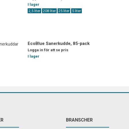
I lager
2,5 liter
208 liter
25 liter
5 liter
EcoBlue Sanerkudde, 85-pack
Logga in för att se pris
I lager
ER
BRANSCHER