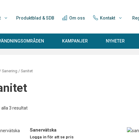
t
Produktblad & SDB
Om oss
Kontakt
Reg
NVÄNDNINGSOMRÅDEN
KAMPANJER
NYHETER
/
Sanering
/ Sanitet
anitet
 alla 3 resultat
Sanervätska
Logga in för att se pris