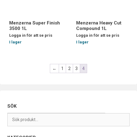
Menzerna Super Finish
Menzerna Heavy Cut
3500 1L
Compound 1L
Logga in för att se pris
Logga in för att se pris
I lager
I lager
←
1
2
3
4
SÖK