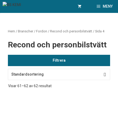
Hoppa
MENY
till
innehåll
Hem
/ Branscher /
Fordon
/
Recond och personbilstvätt
/ Sida 4
Recond och personbilstvätt
Filtrera
Visar 61–62 av 62 resultat