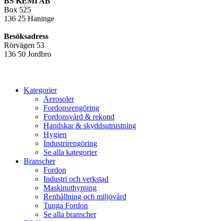
BS KEMI AB
Box 525
136 25 Haninge
Besöksadress
Rörvägen 53
136 50 Jordbro
Kategorier
Aerosoler
Fordonsrengöring
Fordonsvård & rekond
Handskar & skyddsutrustning
Hygien
Industrirengöring
Se alla kategorier
Branscher
Fordon
Industri och verkstad
Maskinuthyrning
Renhållning och miljövård
Tunga Fordon
Se alla branscher