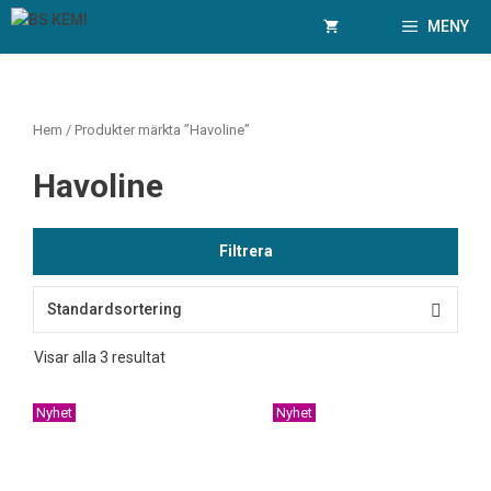
Hoppa
MENY
till
innehåll
Hem
/ Produkter märkta ”Havoline”
Havoline
Filtrera
Visar alla 3 resultat
Nyhet
Nyhet