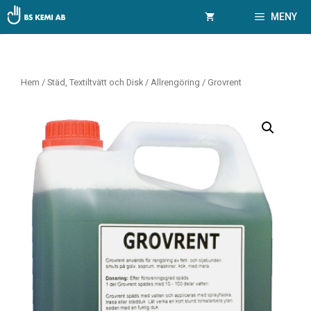
Hoppa
MENY
till
innehåll
Hem
/
Städ, Textiltvätt och Disk
/
Allrengöring
/ Grovrent