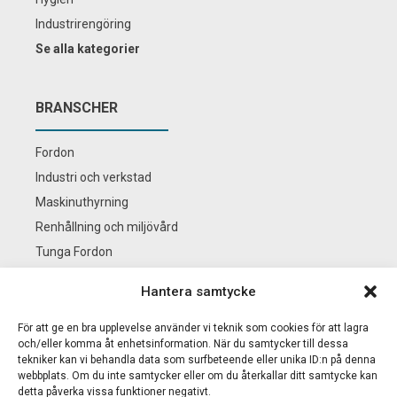
Industrirengöring
Se alla kategorier
BRANSCHER
Fordon
Industri och verkstad
Maskinuthyrning
Renhållning och miljövård
Tunga Fordon
Se alla branscher
Hantera samtycke
För att ge en bra upplevelse använder vi teknik som cookies för att lagra
BS KEMI
och/eller komma åt enhetsinformation. När du samtycker till dessa
tekniker kan vi behandla data som surfbeteende eller unika ID:n på denna
webbplats. Om du inte samtycker eller om du återkallar ditt samtycke kan
Nyheter
detta påverka vissa funktioner negativt.