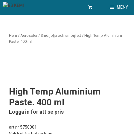
Hoppa
MENY
till
innehåll
Hem
/
Aerosoler
/
Smörjolja och smörjfett
/ High Temp Aluminium
Paste. 400 ml
High Temp Aluminium
Paste. 400 ml
Logga in för att se pris
art nr 5750001
Välj 6 st för hel kartong.