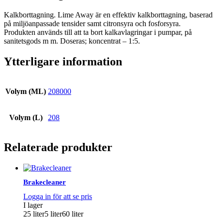
Kalkborttagning. Lime Away är en effektiv kalkborttagning, baserad
på miljöanpassade tensider samt citronsyra och fosforsyra.
Produkten används till att ta bort kalkavlagringar i pumpar, på
sanitetsgods m m. Doseras; koncentrat – 1:5.
Ytterligare information
Volym (ML)
208000
Volym (L)
208
Relaterade produkter
Brakecleaner
Logga in för att se pris
I lager
25 liter
5 liter
60 liter