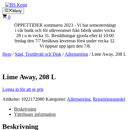
Hoppa
till
Meny
innehåll
0
ÖPPETTIDER sommaren 2023 - Vi har semesterstängt
i vår butik och för utleveranser från fabrik under vecka
28 t o m vecka 31. Beställningar gjorda efter kl 10:00
fredag den 7/7 beräknas levereras först under vecka 32.
Vi öppnar upp igen den 7/8.
Hem
/
Städ, Textiltvätt och Disk
/
Allrengöring
/ Lime Away, 208 L
Lime Away, 208 L
Logga in för att se pris
Artikelnr:
1022172080
Kategorier:
Allrengöring
,
Rengöringsmedel
Beskrivning
Ytterligare information
Beskrivning