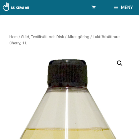
Hoppa
MENY
till
innehåll
Hem
/
Städ, Textiltvätt och Disk
/
Allrengöring
/ Luktförbättrare
Cherry, 1 L