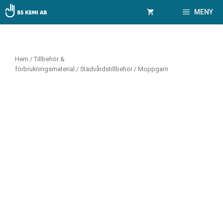
Hoppa
MENY
till
innehåll
Hem
/
Tillbehör &
förbrukningsmaterial
/
Städvårdstillbehör
/ Moppgarn
r