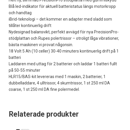
Blå led-indikator för aktuell batteristatus längs motorkropp
och handtag
iBrid-teknologi – det kommer en adapter med sladd som
tillåter kontinuerlig drift
Nydesignad balansvikt, perfekt avvägd för nya PrecisionPro-
stödplattan och Rupes polertrissor – otroligt låga vibrationer,
bästa maskinen vi provat någonsin.
18 Volt 5 Ah (10 celler) 30-40 minuters kontinuerlig drift på 1
batteri
Laddaren med uttag för 2 batterier och laddar 1 batteri fullt
på 50-55 minuter
HLR15/BAS-kit levereras med 1 maskin, 2 batterier, 1
dubbelladdare, 4 ulltrissor, 4 skumtrissor, 1 st 250 ml DA
coarse, 1 st 250 ml DA fine polermedel.
Relaterade produkter