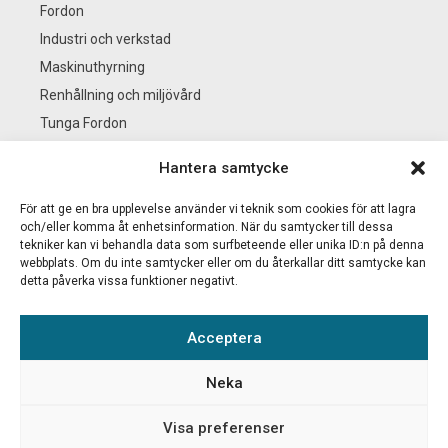
Fordon
Industri och verkstad
Maskinuthyrning
Renhållning och miljövård
Tunga Fordon
Se alla branscher
Hantera samtycke
För att ge en bra upplevelse använder vi teknik som cookies för att lagra
BS KEMI
och/eller komma åt enhetsinformation. När du samtycker till dessa
tekniker kan vi behandla data som surfbeteende eller unika ID:n på denna
webbplats. Om du inte samtycker eller om du återkallar ditt samtycke kan
Nyheter
detta påverka vissa funktioner negativt.
Säkerhetsdatablad & Produktblad
Mitt konto
Acceptera
Kontakta oss
Integritetspolicy
Neka
Logga in
Visa preferenser
för att se
Lägg till i varukorg