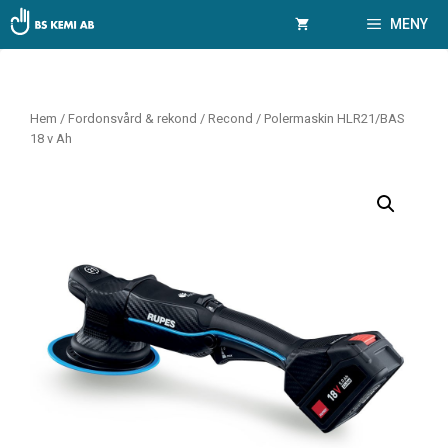
Hoppa
MENY
till
innehåll
Hem
/
Fordonsvård & rekond
/
Recond
/ Polermaskin HLR21/BAS
18 v Ah