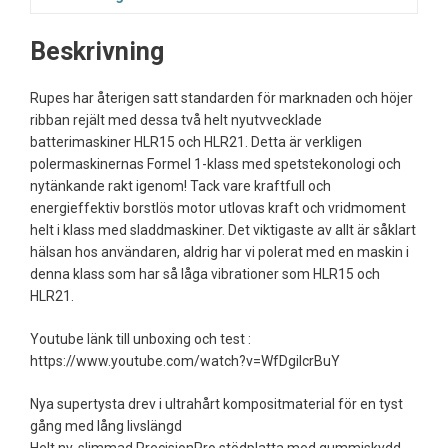
Beskrivning
Rupes har återigen satt standarden för marknaden och höjer
ribban rejält med dessa två helt nyutvvecklade
batterimaskiner HLR15 och HLR21. Detta är verkligen
polermaskinernas Formel 1-klass med spetstekonologi och
nytänkande rakt igenom! Tack vare kraftfull och
energieffektiv borstlös motor utlovas kraft och vridmoment
helt i klass med sladdmaskiner. Det viktigaste av allt är såklart
hälsan hos användaren, aldrig har vi polerat med en maskin i
denna klass som har så låga vibrationer som HLR15 och
HLR21.
Youtube länk till unboxing och test :
https://www.youtube.com/watch?v=WfDgiIcrBuY
Nya supertysta drev i ultrahårt kompositmaterial för en tyst
gång med lång livslängd
Helt ny, slimmad PrecisionPro stödplatta med gummiskydd