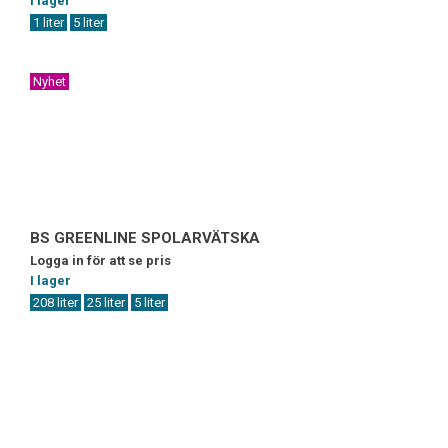
I lager
1 liter
5 liter
Nyhet
BS GREENLINE SPOLARVÄTSKA
Logga in för att se pris
I lager
208 liter
25 liter
5 liter