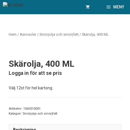
Hoppa
MENY
till
innehåll
Hem
/
Aerosoler
/
Smörjolja och smörjfett
/ Skärolja, 400 ML
Skärolja, 400 ML
Logga in för att se pris
Välj 12st för hel kartong.
Artikelnr:
1060310001
Kategori:
Smörjolja och smörjfett
Beskrivning