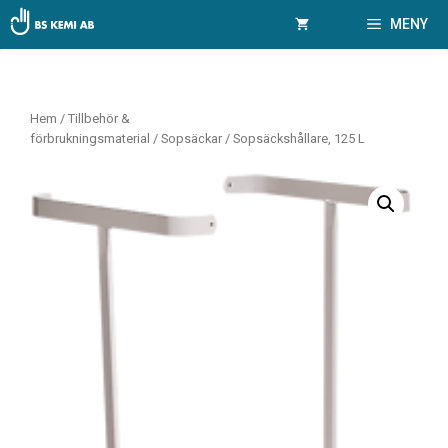
Hoppa
MENY
till
innehåll
Hem
/
Tillbehör &
förbrukningsmaterial
/
Sopsäckar
/ Sopsäckshållare, 125 L