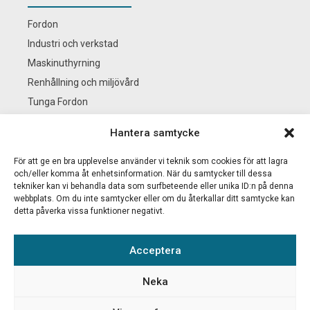
Fordon
Industri och verkstad
Maskinuthyrning
Renhållning och miljövård
Tunga Fordon
Se alla branscher
Hantera samtycke
För att ge en bra upplevelse använder vi teknik som cookies för att lagra
BS KEMI
och/eller komma åt enhetsinformation. När du samtycker till dessa
tekniker kan vi behandla data som surfbeteende eller unika ID:n på denna
webbplats. Om du inte samtycker eller om du återkallar ditt samtycke kan
Nyheter
detta påverka vissa funktioner negativt.
Säkerhetsdatablad & Produktblad
Mitt konto
Acceptera
Kontakta oss
Integritetspolicy
Neka
Logga in