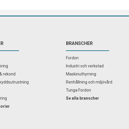
ER
BRANSCHER
Fordon
ring
Industri och verkstad
& rekond
Maskinuthyrning
kyddsutrustning
Renhållning och miljövård
Tunga Fordon
ring
Se alla branscher
gorier