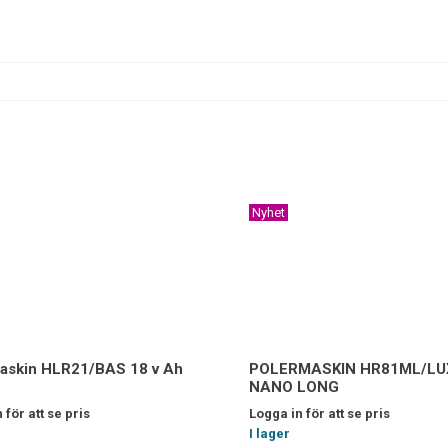
Nyhet
askin HLR21/BAS 18 v Ah
POLERMASKIN HR81ML/LUX
NANO LONG
 för att se pris
Logga in för att se pris
I lager