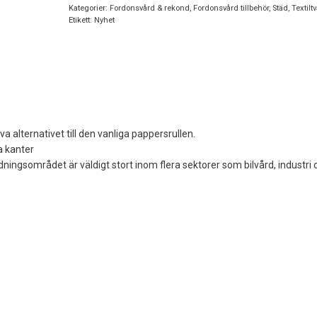
Kategorier:
Fordonsvård & rekond
,
Fordonsvård tillbehör
,
Städ, Textilt
Etikett:
Nyhet
va alternativet till den vanliga pappersrullen.
a kanter
ingsområdet är väldigt stort inom flera sektorer som bilvård, industri 