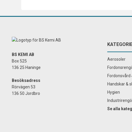
KATEGORI
BS KEMI AB
Aerosoler
Box 525
136 25 Haninge
Fordonsrengö
Fordonsvård 
Besöksadress
Handskar & s
Rörvägen 53
Hygien
136 50 Jordbro
Industrirengö
Se alla kate