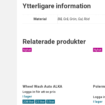
Ytterligare information
Material
Blå, Grå, Grön, Gul, Röd
Relaterade produkter
Nyhet
Nyhet
Wheel Wash Auto ALKA
Polerm
Logga in för att se pris
I lager
Logga in
208 liter
25 liter
5 liter
I lager