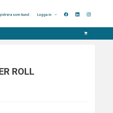
istrera som kund
Logga in
ER ROLL