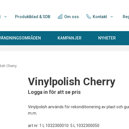
t
Produktblad & SDB
Om oss
Kontakt
Reg
NVÄNDNINGSOMRÅDEN
KAMPANJER
NYHETER
lish Cherry
Vinylpolish Cherry
Logga in för att se pris
Vinylpolish används för rekonditionering av plast och gu
m.m.
art nr: 1 L 1032300010. 5 L 1032300050