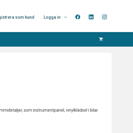
istrera som kund
Logga in
mmidetaljer, som instrumentpanel, vinylklädsel i bilar