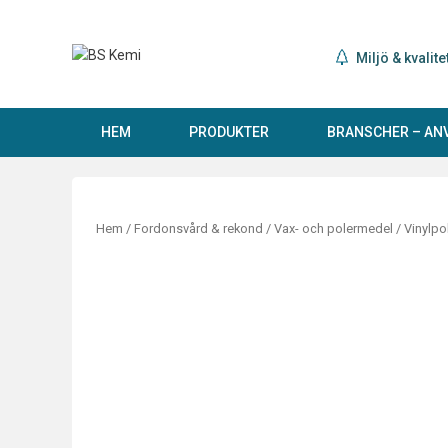
Hoppa
till
innehåll
Miljö & kvalite
HEM
PRODUKTER
BRANSCHER – A
Hem
/
Fordonsvård & rekond
/
Vax- och polermedel
/ Vinylpo