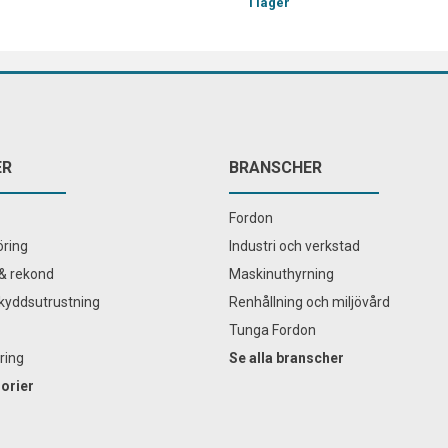
I lager
ER
BRANSCHER
Fordon
ring
Industri och verkstad
& rekond
Maskinuthyrning
kyddsutrustning
Renhållning och miljövård
Tunga Fordon
ring
Se alla branscher
gorier