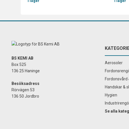
I lager
I lager
KATEGORI
BS KEMI AB
Aerosoler
Box 525
136 25 Haninge
Fordonsrengö
Fordonsvård 
Besöksadress
Handskar & s
Rörvägen 53
Hygien
136 50 Jordbro
Industrirengö
Se alla kate