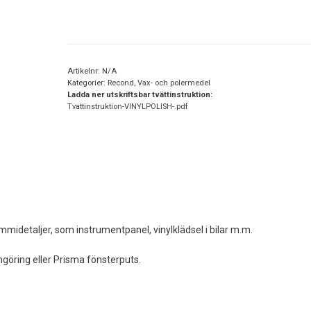
Artikelnr:
N/A
Kategorier:
Recond
,
Vax- och polermedel
Ladda ner utskriftsbar tvättinstruktion:
Tvattinstruktion-VINYLPOLISH-.pdf
mmidetaljer, som instrumentpanel, vinylklädsel i bilar m.m.
göring eller Prisma fönsterputs.