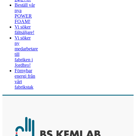
Beställ vår
nya
POWER
FOAM!
Vi söker
fältsäljare!
Vi söker
ny
medarbetare
till
fabriken i
Jordbro!
Förnybar
energi från
vårt
fabrikstak