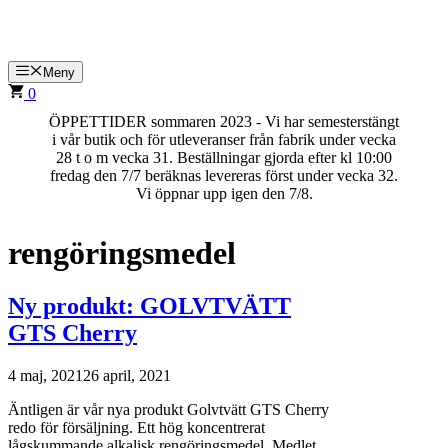
Hoppa
till
innehåll
Meny
0
ÖPPETTIDER sommaren 2023 - Vi har semesterstängt
i vår butik och för utleveranser från fabrik under vecka
28 t o m vecka 31. Beställningar gjorda efter kl 10:00
fredag den 7/7 beräknas levereras först under vecka 32.
Vi öppnar upp igen den 7/8.
rengöringsmedel
Ny produkt: GOLVTVÄTT
GTS Cherry
4 maj, 2021
26 april, 2021
Äntligen är vår nya produkt Golvtvätt GTS Cherry
redo för försäljning. Ett hög koncentrerat
lågskummande alkalisk rengöringsmedel. Medlet