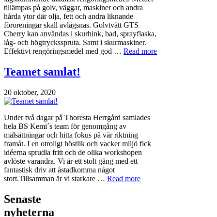
tillämpas på golv, väggar, maskiner och andra
hårda ytor där olja, fett och andra liknande
föroreningar skall avlägsnas. Golvtvätt GTS
Cherry kan användas i skurhink, bad, sprayflaska,
låg- och högtrycksspruta. Samt i skurmaskiner.
Effektivt rengöringsmedel med god …
Read more
Teamet samlat!
20 oktober, 2020
Under två dagar på Thoresta Herrgård samlades
hela BS Kemi´s team för genomgång av
målsättningar och hitta fokus på vår riktning
framåt. I en otroligt höstlik och vacker miljö fick
idéerna sprudla fritt och de olika workshopen
avlöste varandra. Vi är ett stolt gäng med ett
fantastisk driv att åstadkomma något
stort.Tillsamman är vi starkare …
Read more
Senaste
nyheterna