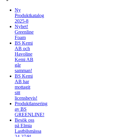
Ny
Produktkatalog
2025-8
Nyhet!
Greenline
Foam
BS Kemi
AB och
Havoline
Kemi AB
går
samman!
BS Kemi
AB har
mottagit
sitt
licensbevis!
Produktlansering
av BS
GREENLINE!
Besök oss
på Elmia
Lastbilsmässa
24-27/8!