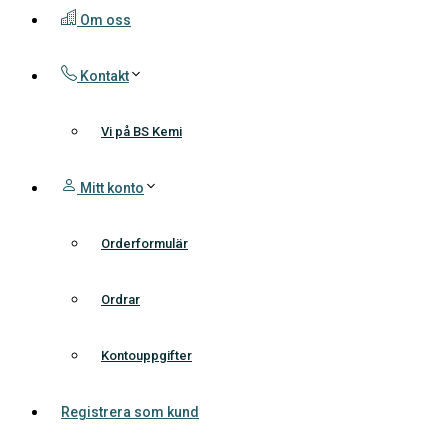
Om oss
Kontakt
Vi på BS Kemi
Mitt konto
Orderformulär
Ordrar
Kontouppgifter
Registrera som kund