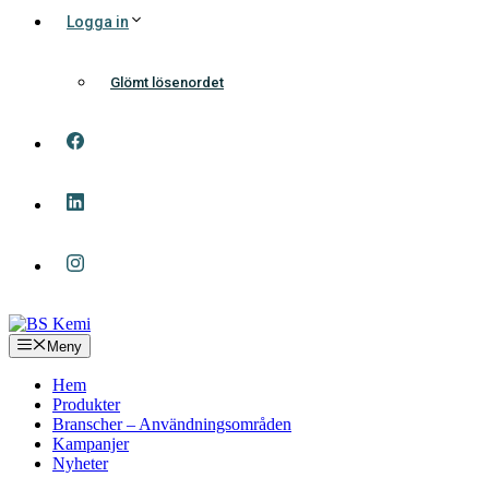
Logga in
Glömt lösenordet
Meny
Hem
Produkter
Branscher – Användningsområden
Kampanjer
Nyheter