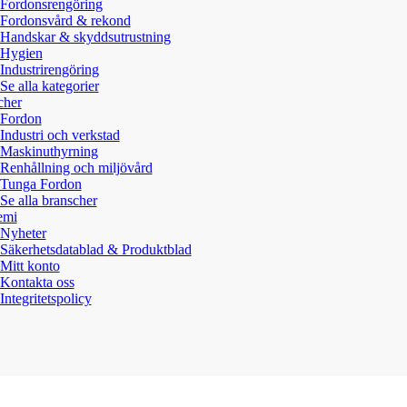
Fordonsrengöring
Fordonsvård & rekond
Handskar & skyddsutrustning
Hygien
Industrirengöring
Se alla kategorier
cher
Fordon
Industri och verkstad
Maskinuthyrning
Renhållning och miljövård
Tunga Fordon
Se alla branscher
emi
Nyheter
Säkerhetsdatablad & Produktblad
Mitt konto
Kontakta oss
Integritetspolicy