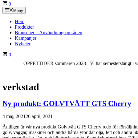
0
Meny
Hem
Produkter
Branscher – Användningsområden
Kampanjer
Nyheter
0
ÖPPETTIDER sommaren 2023 - Vi har semesterstängt i vår bu
verkstad
Ny produkt: GOLVTVÄTT GTS Cherry
4 maj, 2021
26 april, 2021
Äntligen är vår nya produkt Golvtvätt GTS Cherry redo för försäljni
golv, väggar, maskiner och andra hårda ytor där olja, fett och andra 
bad, sprayflaska, låg- och högtrycksspruta. Samt i skurmaskiner. Ef