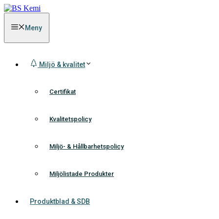
Hoppa
till
innehåll
Meny
Miljö & kvalitet
Certifikat
Kvalitetspolicy
Miljö- & Hållbarhetspolicy
Miljölistade Produkter
Produktblad & SDB