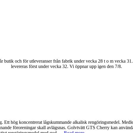
tik och för utleveranser från fabrik under vecka 28 t o m vecka 31. B
levereras först under vecka 32. Vi öppnar upp igen den 7/8.
ng. Ett hög koncentrerat lågskummande alkalisk rengöringsmedel. Medle
liknande föroreningar skall avlägsnas. Golvtvätt GTS Cherry kan använda
fektivt rengöringsmedel med god …
Read more