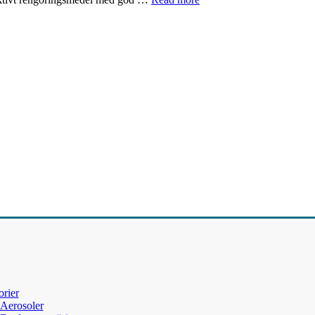
rier
Aerosoler