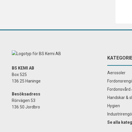
KATEGORI
BS KEMI AB
Aerosoler
Box 525
136 25 Haninge
Fordonsrengö
Fordonsvård 
Besöksadress
Handskar & s
Rörvägen 53
Hygien
136 50 Jordbro
Industrirengö
Se alla kate