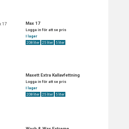
Max 17
Logga in för att se pris
I lager
208 liter
25 liter
5 liter
Maxett Extra Kallavfettning
Logga in för att se pris
I lager
208 liter
25 liter
5 liter
Wash & Wax Extreme