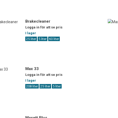
Brakecleaner
Logga in för att se pris
I lager
25 liter
5 liter
60 liter
Max 33
Logga in för att se pris
I lager
208 liter
25 liter
5 liter
Maxett Plus