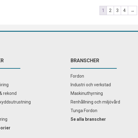
1
2
3
4
→
ER
BRANSCHER
Fordon
ring
Industri och verkstad
& rekond
Maskinuthyrning
kyddsutrustning
Renhållning och miljövård
Tunga Fordon
ring
Se alla branscher
gorier