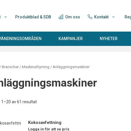
t
Produktblad & SDB
Om oss
Kontakt
Reg
NVÄNDNINGSOMRÅDEN
KAMPANJER
NYHETER
/ Branscher /
Maskinuthyrning
/ Anläggningsmaskiner
nläggningsmaskiner
r 1–20 av 61 resultat
Kokosavfettning
Logga in för att se pris