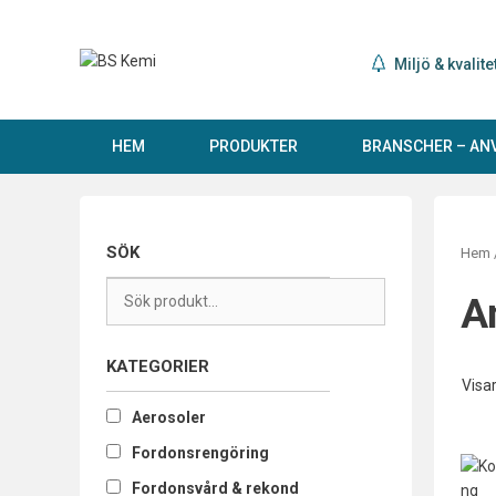
Hoppa
till
innehåll
Miljö & kvalite
HEM
PRODUKTER
BRANSCHER – A
SÖK
Hem
A
KATEGORIER
Visa
Aerosoler
Fordonsrengöring
Fordonsvård & rekond