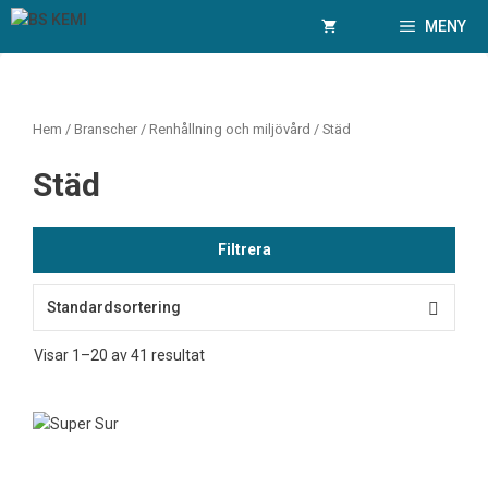
Hoppa
MENY
till
innehåll
Hem
/ Branscher /
Renhållning och miljövård
/ Städ
Städ
Filtrera
Visar 1–20 av 41 resultat