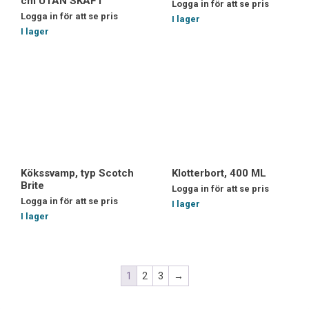
cm UTAN SKAFT
Logga in för att se pris
Logga in för att se pris
I lager
I lager
Kökssvamp, typ Scotch
Klotterbort, 400 ML
Brite
Logga in för att se pris
Logga in för att se pris
I lager
I lager
1
2
3
→