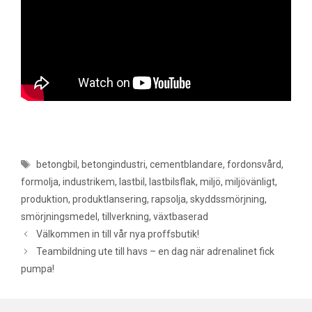
Etiketter
betongbil
,
betongindustri
,
cementblandare
,
fordonsvård
,
formolja
,
industrikem
,
lastbil
,
lastbilsflak
,
miljö
,
miljövänligt
,
produktion
,
produktlansering
,
rapsolja
,
skyddssmörjning
,
smörjningsmedel
,
tillverkning
,
växtbaserad
Inläggsnavigering
Välkommen in till vår nya proffsbutik!
Teambildning ute till havs – en dag när adrenalinet fick
pumpa!