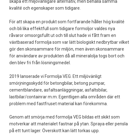
skapa ett miljövänligare alternativ, men behålla samma
kvalité och egenskaper som tidigare.
För att skapa en produkt som fortfarande håller hög kvalité
och bli lika effektfull som tidigare formoljor valdes nya
råvaror omsorgsfullt ut och till slut hade vi fått fram en
växtbaserad formolja som var lätt biologiskt nedbrytbar vilket
gör den skonsammare för miljön, men även skonsammare
för användare av produkten då all mineralolja togs bort och
den blev fri från lösningsmedel.
2019 lanserade vi Formolja VEG. Ett miljövänligt
smörjningsskydd för betongbilar, betong pumpar,
cementblandare, asfaltsanläggningar, asfaltsbilar,
lastbilar/containrar m.m. Egentligen alla områden där ett
problem med fastfruset material kan förekomma.
Genom att smörja med formolja VEG bildas ett skikt som
motverkar att materialet fastnar på ytan. Spraya eller pensla
på ett tunt lager. Överskott kan lätt torkas upp.