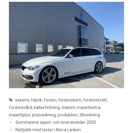
Etiketter
bskemi
,
fabrik
,
fordon
,
fordonskem
,
fordonstvätt
,
fordonsvård
,
kallavfettning
,
maxett
,
maxettextra
,
maxettplus
,
prissänkning
,
produktion
,
tillverkning
Inläggsnavigering
Sommarens öppet- och leveranstider 2020
Nattjobb med tester i Norra Länken