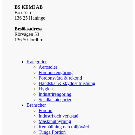
BS KEMI AB
Box 525
136 25 Haninge
Besöksadress
Rörvägen 53
136 50 Jordbro
Kategorier
Aerosoler
Fordonsrengöring
Fordonsvård & rekond
Handskar & skyddsutrustning
Hygien
Industrirengöring
Se alla kategorier
Branscher
Fordon
Industri och verkstad
Maskinuthyrning
Renhållning och miljövård
Tunga Fordon