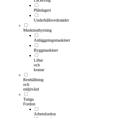
Lackering
Plåtslageri
Underhållsverkstäder
Maskinuthyrning
Anläggningsmaskiner
Byggmaskiner
Liftar
och
kranar
Renhållning
och
miljövård
Tunga
Fordon
Arbetsfordon