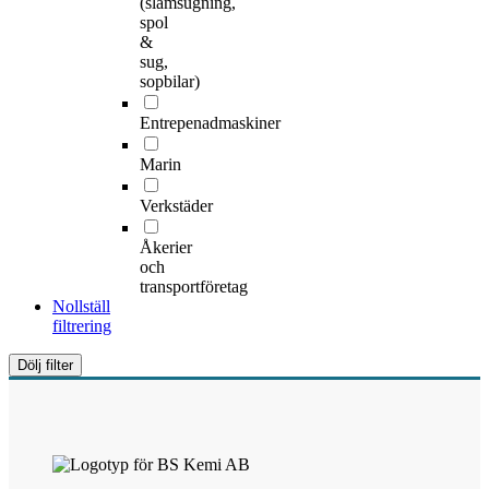
(slamsugning,
spol
&
sug,
sopbilar)
Entrepenadmaskiner
Marin
Verkstäder
Åkerier
och
transportföretag
Nollställ
filtrering
Dölj filter