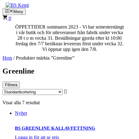
Hoppa
till
Meny
innehåll
0
ÖPPETTIDER sommaren 2023 - Vi har semesterstängt
i vår butik och för utleveranser från fabrik under vecka
28 t o m vecka 31. Beställningar gjorda efter kl 10:00
fredag den 7/7 beräknas levereras först under vecka 32.
Vi öppnar upp igen den 7/8.
Hem
/ Produkter märkta ”Greenline”
Greenline
Filtrera
Visar alla 7 resultat
Nyhet
BS GREENLINE KALLAVFETTNING
Logga in för att se pris