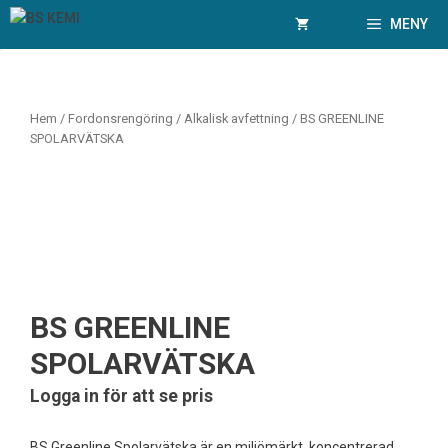
Hoppa
MENY
till
innehåll
Hem
/
Fordonsrengöring
/
Alkalisk avfettning
/ BS GREENLINE
SPOLARVÄTSKA
BS GREENLINE
SPOLARVÄTSKA
Logga in för att se pris
BS Greenline Spolarvätska är en miljömärkt, koncentrerad