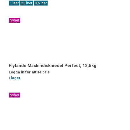
1 liter
25 liter
0,5 liter
Nyhet
Flytande Maskindiskmedel Perfect, 12,5kg
Logga in för att se pris
I lager
Nyhet