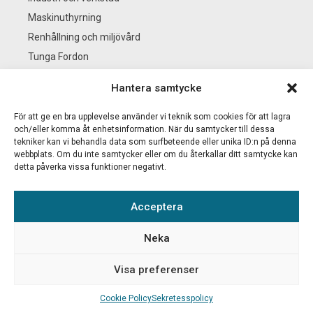
Maskinuthyrning
Renhållning och miljövård
Tunga Fordon
Se alla branscher
Hantera samtycke
För att ge en bra upplevelse använder vi teknik som cookies för att lagra
BS KEMI
och/eller komma åt enhetsinformation. När du samtycker till dessa
tekniker kan vi behandla data som surfbeteende eller unika ID:n på denna
webbplats. Om du inte samtycker eller om du återkallar ditt samtycke kan
Nyheter
detta påverka vissa funktioner negativt.
Säkerhetsdatablad & Produktblad
Mitt konto
Acceptera
Kontakta oss
Integritetspolicy
Neka
Logga in
Visa preferenser
för att se
Lägg till i varukorg
pris
Cookie Policy
Sekretesspolicy