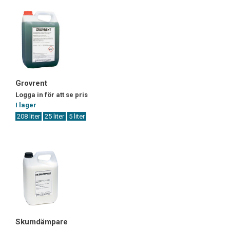
Grovrent
Logga in för att se pris
I lager
208 liter
25 liter
5 liter
Skumdämpare