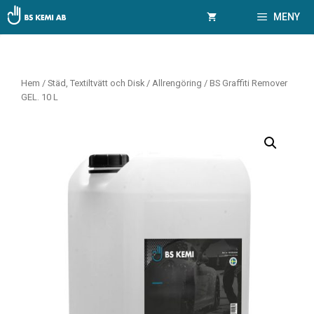
Hoppa
MENY
till
innehåll
Hem
/
Städ, Textiltvätt och Disk
/
Allrengöring
/ BS Graffiti Remover
GEL. 10 L