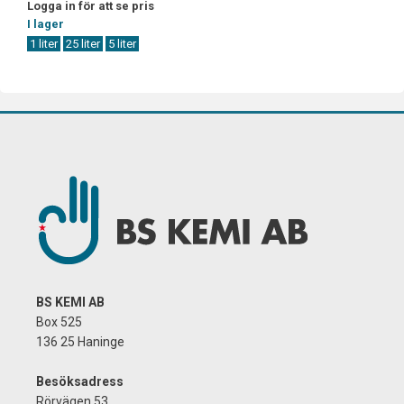
Logga in för att se pris
I lager
1 liter
25 liter
5 liter
BS KEMI AB
Box 525
136 25 Haninge
Besöksadress
Rörvägen 53