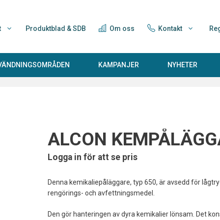
t
Produktblad & SDB
Om oss
Kontakt
Reg
NVÄNDNINGSOMRÅDEN
KAMPANJER
NYHETER
ALCON KEMPÅLÄGG
Logga in för att se pris
Denna kemikaliepåläggare, typ 650, är avsedd för lågt
rengörings- och avfettningsmedel.
Den gör hanteringen av dyra kemikalier lönsam. Det kons