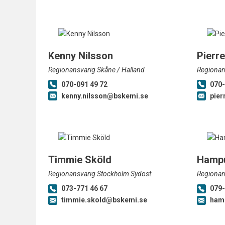
Kenny Nilsson
Pierr
Regionansvarig Skåne / Halland
Regionan
070-091 49 72
070-
kenny.nilsson@bskemi.se
pier
Timmie Sköld
Hampu
Regionansvarig Stockholm Sydost
Regionan
073-771 46 67
079-
timmie.skold@bskemi.se
ham