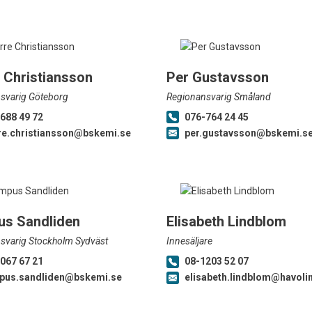
e Christiansson
Per Gustavsson
svarig Göteborg
Regionansvarig Småland
688 49 72
076-764 24 45
re.christiansson@bskemi.se
per.gustavsson@bskemi.s
s Sandliden
Elisabeth Lindblom
svarig Stockholm Sydväst
Innesäljare
067 67 21
08-1203 52 07
pus.sandliden@bskemi.se
elisabeth.lindblom@havoli