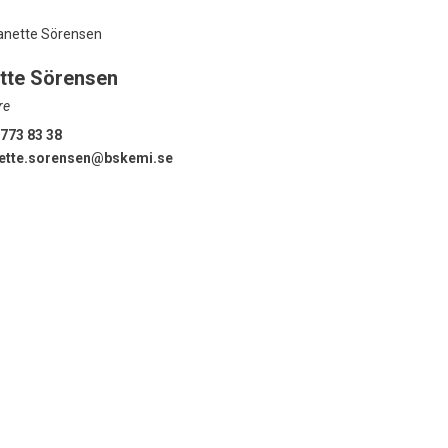
tte Sörensen
re
773 83 38
ette.sorensen@bskemi.se