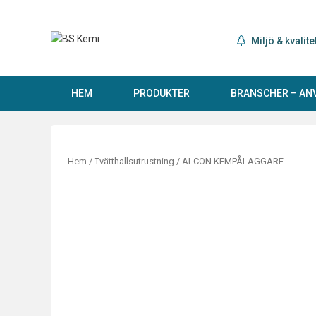
Hoppa
till
innehåll
Miljö & kvalite
HEM
PRODUKTER
BRANSCHER – A
Hem
/
Tvätthallsutrustning
/ ALCON KEMPÅLÄGGARE