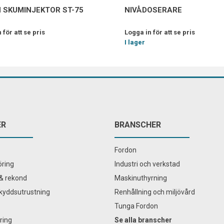
 SKUMINJEKTOR ST-75
NIVÅDOSERARE
 för att se pris
Logga in för att se pris
I lager
ER
BRANSCHER
Fordon
ring
Industri och verkstad
& rekond
Maskinuthyrning
kyddsutrustning
Renhållning och miljövård
Tunga Fordon
ring
Se alla branscher