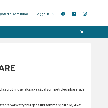
istrera som kund
Logga in
ARE
ryckssprutning av alkaliska såväl som petroleumbaserade
tanta vätsketrycket ger alltid samma sprut bild, vilket