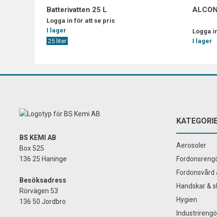
Batterivatten 25 L
ALCON
Logga in för att se pris
I lager
Logga in
25 liter
I lager
KATEGORI
BS KEMI AB
Aerosoler
Box 525
136 25 Haninge
Fordonsrengö
Fordonsvård 
Besöksadress
Handskar & s
Rörvägen 53
Hygien
136 50 Jordbro
Industrirengö